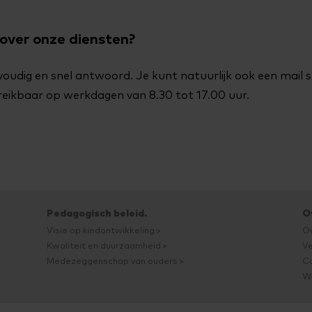
 over onze diensten?
nvoudig en snel antwoord. Je kunt natuurlijk ook een mail
bereikbaar op werkdagen van 8.30 tot 17.00 uur.
Pedagogisch beleid.
O
Visie op kindontwikkeling
O
Kwaliteit en duurzaamheid
Ve
Medezeggenschap van ouders
C
We