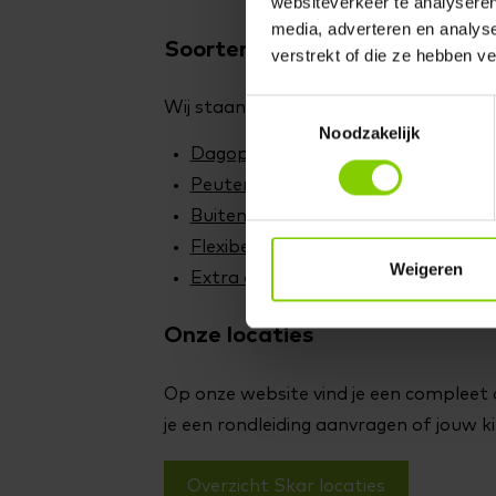
websiteverkeer te analyseren
media, adverteren en analys
Soorten kinderopvang
verstrekt of die ze hebben v
Toestemmingsselectie
Wij staan graag klaar voor jouw kind,
Noodzakelijk
Dagopvang
(0 – 4 jaar)
Peuterwerk
(2 – 4 jaar)
Buitenschoolse opvang
(4 – 13 jaar,
Flexibele opvang
(0 - 13 jaar)
Weigeren
Extra opvang
(0 – 13 jaar)
Onze locaties
Op onze website vind je een compleet o
je een rondleiding aanvragen of jouw ki
Overzicht Skar locaties