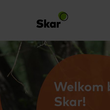
Welkom b
Skar!