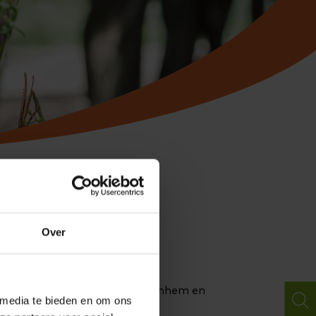
Over
caties voor kinderopvang in Arnhem en
 media te bieden en om ons
n nemen!