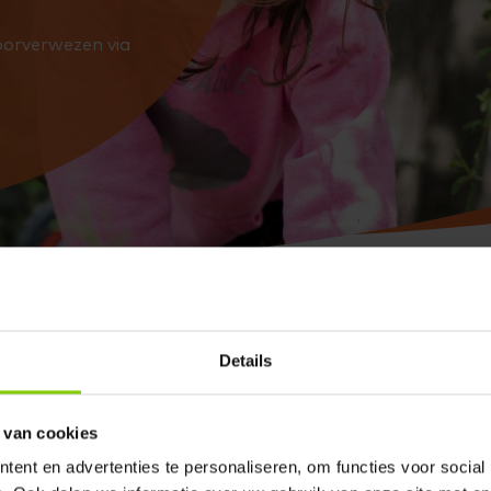
oorverwezen via
Details
 van cookies
ten bij Skar, onderdeel van Wij zijn JONG. Met ruim 60 lo
ent en advertenties te personaliseren, om functies voor social
dichtbij. Je bent van harte welkom om een kijkje te kome