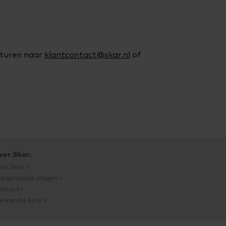
 sturen naar
klantcontact@skar.nl
of
ver Skar.
ver Skar
elgestelde vragen
ontact
rken bij Skar