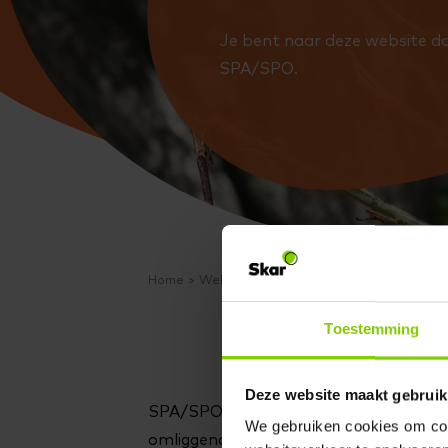
Je bent naar deze website d
SPA/SPO.
Home
Welkom bij Skar
Toestemming
Deze website maakt gebruik
SPA/SPO is sinds 1 april 2022 aangeslo
We gebruiken cookies om cont
omliggende gemeenten, zijn we altijd 