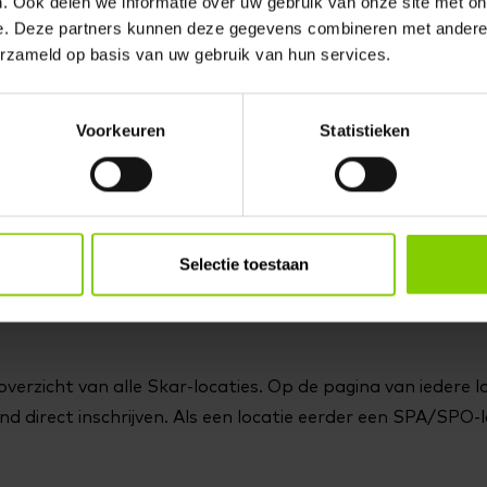
. Ook delen we informatie over uw gebruik van onze site met on
e. Deze partners kunnen deze gegevens combineren met andere i
erzameld op basis van uw gebruik van hun services.
 met een uitgebreid aanbod:
Voorkeuren
Statistieken
 voor en na schooltijd)
Selectie toestaan
verzicht van alle Skar-locaties. Op de pagina van iedere l
nd direct inschrijven. Als een locatie eerder een SPA/SPO-l