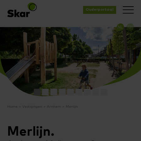
Ouderportaal
NL
EN
Home
Vestigingen
Arnhem
Merlijn
Merlijn.