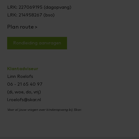
LRK: 227069195 (dagopvang)
LRK: 214958267 (bso)
Plan route
Rondleiding aanvragen
Klantadviseur
Linn Roelofs
06 - 21 65 40 97
(di, woe, do, vrij)
l.roelofs@skar.nl
Voor al jouw vragen over kinderopvang bij Skar.