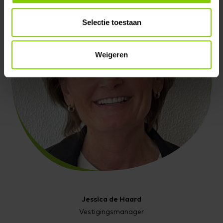
Vrijdag: 8:15 uur – 12:00 uur
Bliksemschichten (4-12 jaar)
Selectie toestaan
Toverland:
Maandag: 8:15 uur – 12:00 uur
Weigeren
Dinsdag: 8:15 uur – 12:00 uur
Woensdag: 12:30 uur – 16:15 uur
Donderdag: 12:30 uur – 16:15 uur
Vrijdag: gesloten
Toverspreukjes:
Maandag: 12:30 uur – 16:15 uur
Dinsdag: 12:30 uur – 16:15 uur
Woensdag: 8:15 uur – 12:00 uur
Donderdag: 8:15 uur – 12:00 uur
Vrijdag: gesloten
Jessica de Haard
Vestigingsmanager