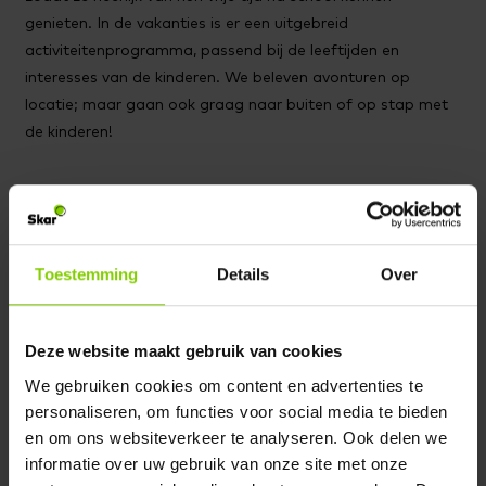
genieten. In de vakanties is er een uitgebreid
activiteitenprogramma, passend bij de leeftijden en
interesses van de kinderen. We beleven avonturen op
locatie; maar gaan ook graag naar buiten of op stap met
de kinderen!
Rondleiding aanvragen
Schrijf jouw kind in
Toestemming
Details
Over
Of bereken jouw kosten >
Deze website maakt gebruik van cookies
Praktische
We gebruiken cookies om content en advertenties te
personaliseren, om functies voor social media te bieden
informatie.
en om ons websiteverkeer te analyseren. Ook delen we
informatie over uw gebruik van onze site met onze