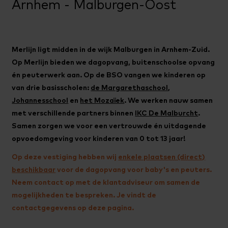
Arnhem - Malburgen-Oost
Merlijn ligt midden in de wijk Malburgen in Arnhem-Zuid.
Op Merlijn bieden we dagopvang, buitenschoolse opvang
én peuterwerk aan. Op de BSO vangen we kinderen op
van drie basisscholen:
de Margarethaschool
,
Johannesschool
en
het Mozaïek
. We werken nauw samen
met verschillende partners binnen
IKC De Malburcht
.
Samen zorgen we voor een vertrouwde én uitdagende
opvoedomgeving voor kinderen van 0 tot 13 jaar!
Op deze vestiging hebben wij
enkele plaatsen (direct)
beschikbaar
voor de dagopvang voor baby's en peuters.
Neem contact op met de klantadviseur om samen de
mogelijkheden te bespreken. Je vindt de
contactgegevens op deze pagina.