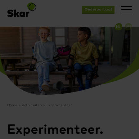
Ouderportaal
NL
EN
Home
Activiteiten
Experimenteer
Experimenteer.